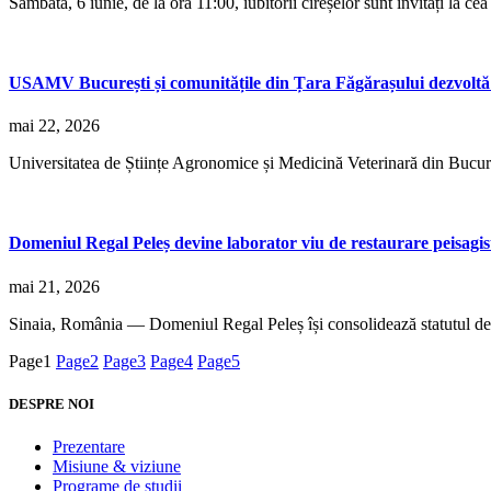
Sâmbătă, 6 iunie, de la ora 11:00, iubitorii cireșelor sunt invitați la c
USAMV București și comunitățile din Țara Făgărașului dezvoltă u
mai 22, 2026
Universitatea de Științe Agronomice și Medicină Veterinară din Bucureșt
Domeniul Regal Peleș devine laborator viu de restaurare peisagist
mai 21, 2026
Sinaia, România — Domeniul Regal Peleș își consolidează statutul de 
Page
1
Page
2
Page
3
Page
4
Page
5
DESPRE NOI
Prezentare
Misiune & viziune
Programe de studii