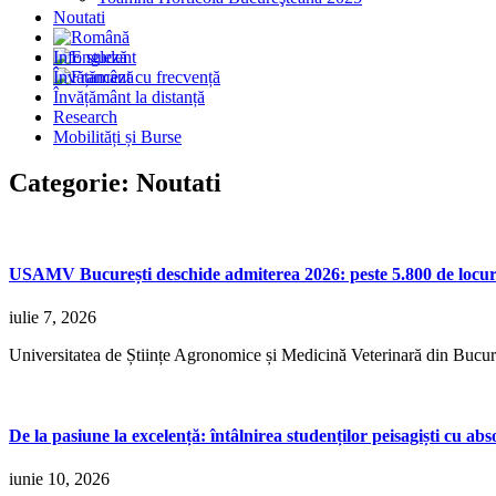
Noutati
Info student
Învățământ cu frecvență
Învățământ la distanță
Research
Mobilități și Burse
Categorie: Noutati
USAMV București deschide admiterea 2026: peste 5.800 de locuri p
iulie 7, 2026
Universitatea de Științe Agronomice și Medicină Veterinară din Bucure
De la pasiune la excelență: întâlnirea studenților peisagiști cu ab
iunie 10, 2026