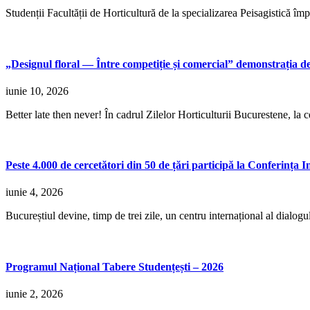
Studenții Facultății de Horticultură de la specializarea Peisagistică îm
„Designul floral — Între competiție și comercial” demonstrația d
iunie 10, 2026
Better late then never! În cadrul Zilelor Horticulturii Bucurestene, l
Peste 4.000 de cercetători din 50 de țări participă la Conferința
iunie 4, 2026
Bucureștiul devine, timp de trei zile, un centru internațional al dialogului 
Programul Național Tabere Studențești – 2026
iunie 2, 2026