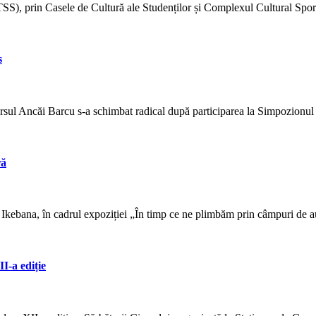
TSS), prin Casele de Cultură ale Studenților și Complexul Cultural Spor
s
ursul Ancăi Barcu s-a schimbat radical după participarea la Simpozion
ră
i Ikebana, în cadrul expoziției „În timp ce ne plimbăm prin câmpuri de a
I-a ediție