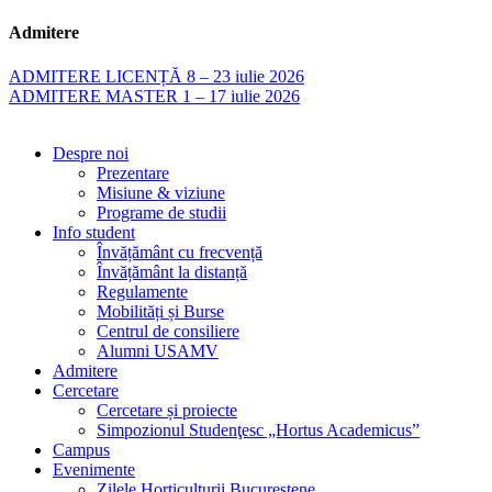
Admitere
ADMITERE LICENȚĂ 8 – 23 iulie 2026
ADMITERE MASTER 1 – 17 iulie 2026
Despre noi
Prezentare
Misiune & viziune
Programe de studii
Info student
Învățământ cu frecvență
Învățământ la distanță
Regulamente
Mobilități și Burse
Centrul de consiliere
Alumni USAMV
Admitere
Cercetare
Cercetare și proiecte
Simpozionul Studenţesc „Hortus Academicus”
Campus
Evenimente
Zilele Horticulturii Bucureştene