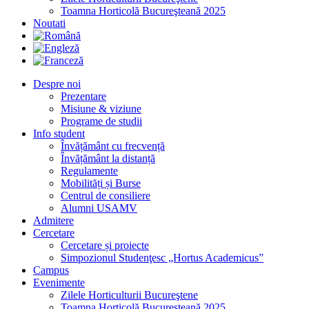
Toamna Horticolă Bucureşteană 2025
Noutati
Despre noi
Prezentare
Misiune & viziune
Programe de studii
Info student
Învățământ cu frecvență
Învățământ la distanță
Regulamente
Mobilități și Burse
Centrul de consiliere
Alumni USAMV
Admitere
Cercetare
Cercetare și proiecte
Simpozionul Studenţesc „Hortus Academicus”
Campus
Evenimente
Zilele Horticulturii Bucureştene
Toamna Horticolă Bucureşteană 2025