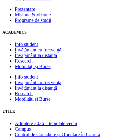
Prezentare
Misiune & viziune
Programe de studii
ACADEMICS
Info student
Învățământ cu frecvență
Învățământ la distanță
Research
Mobilități și Burse
Info student
Învățământ cu frecvență
Învățământ la distanță
Research
Mobilități și Burse
UTILE
Admitere 2026 – template vechi
Campus
Centrul de Consiliere și Orientare în Cariera