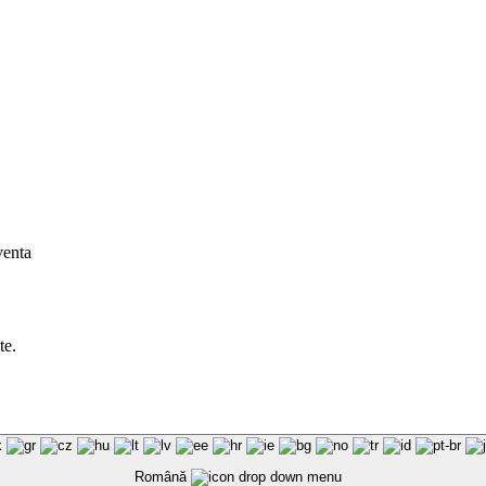
venta
te.
Română