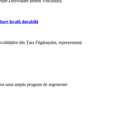
cetare-Dezvoltare pentru Viticultură,
tare locală durabilă
calităților din Țara Făgărașului, reprezentanți
area unui amplu program de regenerare