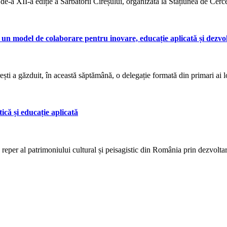
ea de-a XII-a ediție a Sărbătorii Cireșului, organizată la Stațiunea de Cer
n model de colaborare pentru inovare, educație aplicată și dezvol
i a găzduit, în această săptămână, o delegație formată din primari ai lo
ică și educație aplicată
reper al patrimoniului cultural și peisagistic din România prin dezvolt