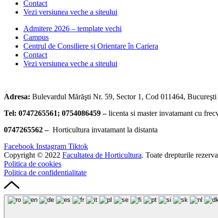
Contact
Vezi versiunea veche a siteului
Admitere 2026 – template vechi
Campus
Centrul de Consiliere și Orientare în Cariera
Contact
Vezi versiunea veche a siteului
Adresa:
Bulevardul Mărăşti Nr. 59, Sector 1, Cod 011464, Bucureşti
Tel: 0747265561;
0754086459 –
licenta si master invatamant cu frec
0747265562 –
Horticultura invatamant la distanta
Facebook
Instagram
Tiktok
Copyright © 2022
Facultatea de Horticultura
. Toate drepturile rezerva
Politica de cookies
Politica de confidentialitate