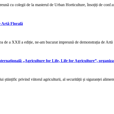
preună cu colegii de la masterul de Urban Horticulture, însoțiți de conf.un
e Artă Florală
a cea de a XXII a ediție, ne-am bucurat impreună de demonstrația de Artă
 Internațională „Agriculture for Life, Life for Agriculture”, orga
științific privind viitorul agriculturii, al securității și siguranței aliment