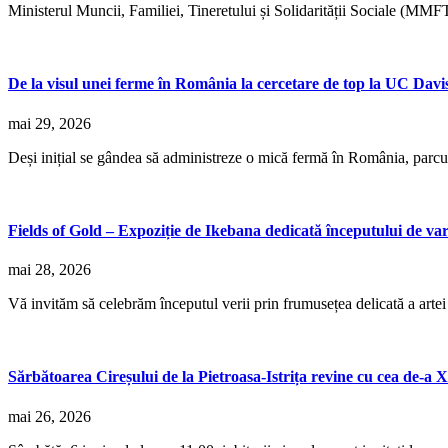
Ministerul Muncii, Familiei, Tineretului și Solidarității Sociale (MMF
De la visul unei ferme în România la cercetare de top la UC Davi
mai 29, 2026
Deși inițial se gândea să administreze o mică fermă în România, parc
Fields of Gold – Expoziție de Ikebana dedicată începutului de va
mai 28, 2026
Vă invităm să celebrăm începutul verii prin frumusețea delicată a arte
Sărbătoarea Cireșului de la Pietroasa-Istrița revine cu cea de-a XI
mai 26, 2026