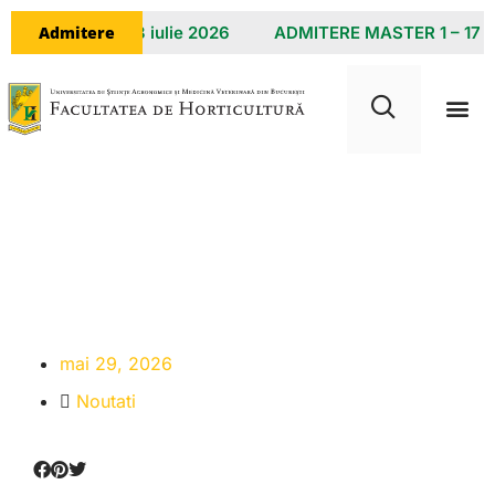
Admitere
LICENȚĂ 8 – 23 iulie 2026
ADMITERE MASTER 1 – 17 iul
De la visul unei ferme
în România la
cercetare de top la UC
Davis
mai 29, 2026
Noutati