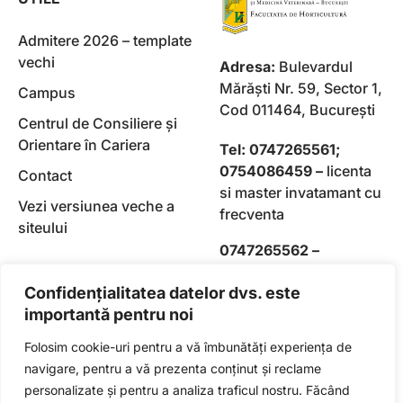
Admitere 2026 – template
vechi
Adresa:
Bulevardul
Mărăşti Nr. 59, Sector 1,
Campus
Cod 011464, Bucureşti
Centrul de Consiliere și
Orientare în Cariera
Tel: 0747265561;
0754086459 –
licenta
Contact
si master invatamant cu
Vezi versiunea veche a
frecventa
siteului
0747265562 –
Horticultura invatamant
Confidențialitatea datelor dvs. este
la distanta
importantă pentru noi
Folosim cookie-uri pentru a vă îmbunătăți experiența de
navigare, pentru a vă prezenta conținut și reclame
personalizate și pentru a analiza traficul nostru. Făcând