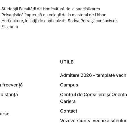
Studenții Facultății de Horticultură de la specializarea
Peisagistică împreună cu colegii de la masterul de Urban
Horticulture, însoțiți de conf.univ.dr. Sorina Petra și conf.univ.dr.
Elisabeta
UTILE
Admitere 2026 – template vech
u frecvență
Campus
 distanță
Centrul de Consiliere și Orienta
Cariera
Contact
Burse
Vezi versiunea veche a siteului