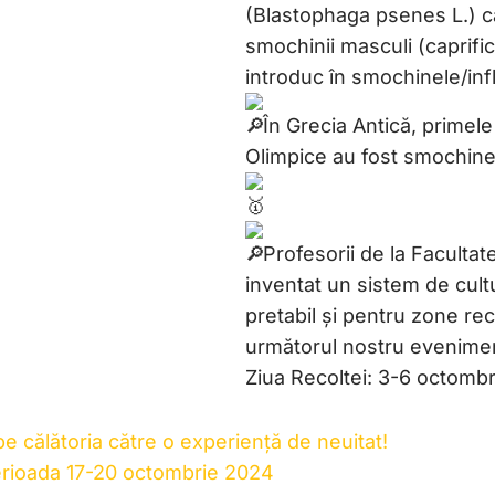
(Blastophaga psenes L.) c
smochinii masculi (caprificu
introduc în smochinele/inf
În Grecia Antică, primele 
Olimpice au fost smochinele
Profesorii de la Facultat
inventat un sistem de cult
pretabil și pentru zone reci
următorul nostru evenime
Ziua Recoltei: 3-6 octomb
călătoria către o experiență de neuitat!
perioada 17-20 octombrie 2024