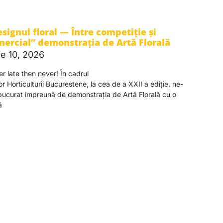
signul floral — Între competiție și
ercial” demonstrația de Artă Florală
ie 10, 2026
er late then never! În cadrul
lor Horticulturii Bucurestene, la cea de a XXII a ediție, ne-
ucurat impreună de demonstrația de Artă Florală cu o
ă