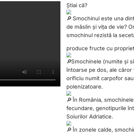
Știai că?
Smochinul este una dintre
de măslin și vița de vie? 
smochinul rezistă la secetă,
produce fructe cu propriet
Smochinele (numite și si
întoarse pe dos, ale căror f
orificiu numit carpofor sau
polenizatoare.
În România, smochinele 
fecundare, genotipurile înt
Soiurilor Adriatice.
În zonele calde, smochi