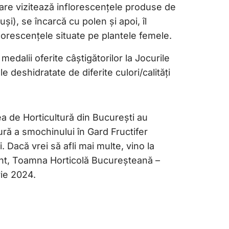
are vizitează inflorescențele produse de
și), se încarcă cu polen și apoi, îl
lorescențele situate pe plantele femele.
medalii oferite câștigătorilor la Jocurile
 deshidratate de diferite culori/calități
ea de Horticultură din București au
ură a smochinului în Gard Fructifer
. Dacă vrei să afli mai multe, vino la
nt, Toamna Horticolă Bucureșteană –
rie 2024.