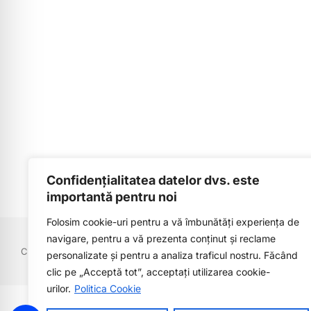
Confidențialitatea datelor dvs. este
importantă pentru noi
Folosim cookie-uri pentru a vă îmbunătăți experiența de
navigare, pentru a vă prezenta conținut și reclame
Copyright © 2022
Facultatea de Horticultura
. Toate drepturile reze
personalizate și pentru a analiza traficul nostru. Făcând
clic pe „Acceptă tot”, acceptați utilizarea cookie-
urilor.
Politica Cookie