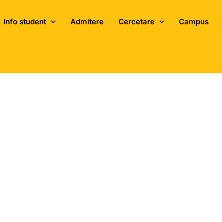
ASTER 1 – 17 iulie 2026
ADMITERE 
Info student
Admitere
Cercetare
Campus
smochine la Fac
in București – 1