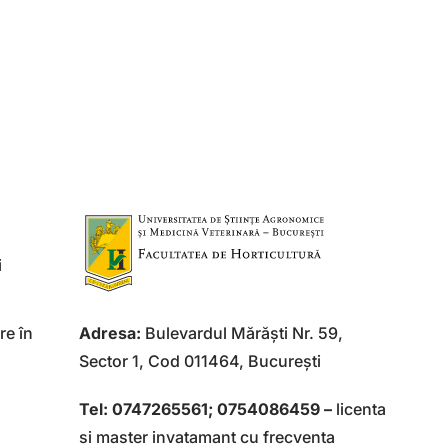
i
re în
Adresa:
Bulevardul Mărăşti Nr. 59,
Sector 1, Cod 011464, Bucureşti
Tel: 0747265561;
0754086459 –
licenta
si master invatamant cu frecventa