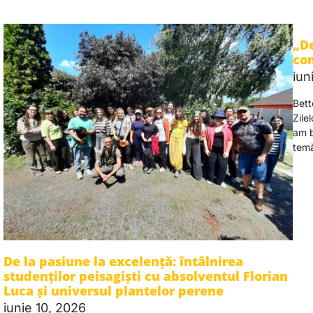
„De
com
iun
Bett
Zile
am b
tem
De la pasiune la excelență: întâlnirea
studenților peisagiști cu absolventul Florian
Luca și universul plantelor perene
iunie 10, 2026