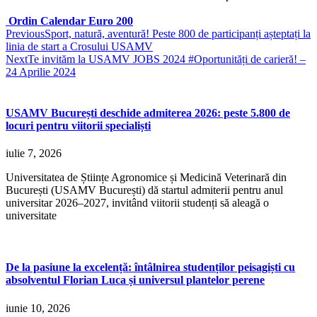
Ordin Calendar Euro 200
Previous
Sport, natură, aventură! Peste 800 de participanți așteptați la
linia de start a Crosului USAMV
Next
Te invităm la USAMV JOBS 2024 #Oportunități de carieră! –
24 Aprilie 2024
USAMV București deschide admiterea 2026: peste 5.800 de
locuri pentru viitorii specialiști
iulie 7, 2026
Universitatea de Științe Agronomice și Medicină Veterinară din
București (USAMV București) dă startul admiterii pentru anul
universitar 2026–2027, invitând viitorii studenți să aleagă o
universitate
De la pasiune la excelență: întâlnirea studenților peisagiști cu
absolventul Florian Luca și universul plantelor perene
iunie 10, 2026