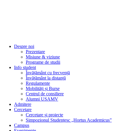
Despre noi
Prezentare
Misiune & viziune
Programe de studii
Info student
Învățământ cu frecvență
Învățământ la distanță
Regulamente
Mobilități și Burse
Centrul de consiliere
Alumni USAMV
Admitere
Cercetare
Cercetare și proiecte
Simpozionul Studenţesc „Hortus Academicus”
Campus
Evenimente