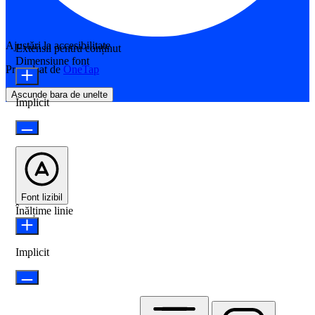
Ajustări la accesibilitate
Extensii pentru conținut
Dimensiune font
Propulsat de
OneTap
Ascunde bara de unelte
Implicit
Font lizibil
Înălțime linie
Implicit