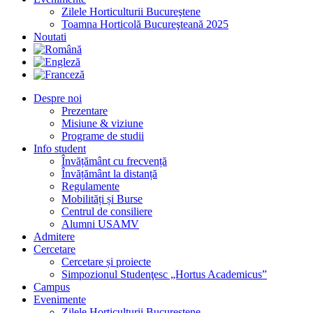
Zilele Horticulturii Bucureştene
Toamna Horticolă Bucureşteană 2025
Noutati
Despre noi
Prezentare
Misiune & viziune
Programe de studii
Info student
Învățământ cu frecvență
Învățământ la distanță
Regulamente
Mobilități și Burse
Centrul de consiliere
Alumni USAMV
Admitere
Cercetare
Cercetare și proiecte
Simpozionul Studenţesc „Hortus Academicus”
Campus
Evenimente
Zilele Horticulturii Bucureştene